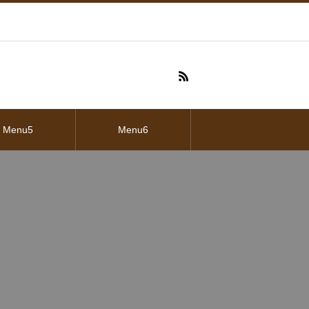
Menu5
Menu6