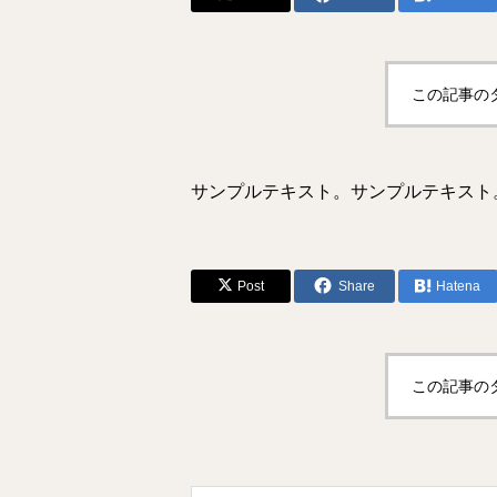
この記事の
サンプルテキスト。サンプルテキスト
Post
Share
Hatena
この記事の