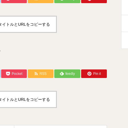
タイトルとURLをコピーする
。
Pocket
RSS
feedly
Pin it
タイトルとURLをコピーする