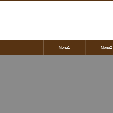
Menu1
Menu2