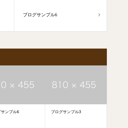
ブログサンプル6
グサンプル6
ブログサンプル3