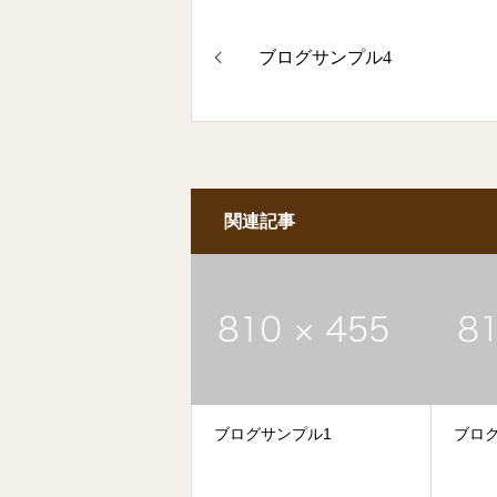
ブログサンプル4
関連記事
ブログサンプル1
ブロ