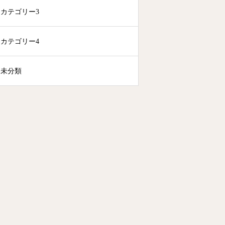
カテゴリー3
カテゴリー4
未分類