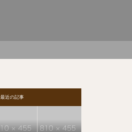
最近の記事